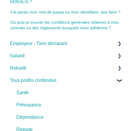
KERIALIS ?
J'ai perdu mon mot de passe ou mon identifiant, que faire ?
Où puis-je trouver les conditions générales relatives à mes
contrats ou des règlements auxquels nous adhérons ?
Employeur - Tiers déclarant
Salarié
Cas pratiques
Retraité
Base de connaissances
Cas pratiques
Tous profils confondus
FAQ
Base de connaissances
Cas pratiques
Retraite
FAQ
Base de connaissances
Santé
FAQ
Prévoyance
Dépendance
Retraite