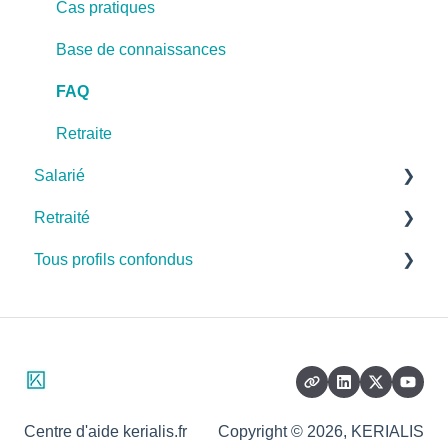
Cas pratiques
Base de connaissances
FAQ
Retraite
Salarié
Retraité
Cas pratiques
Tous profils confondus
Base de connaissances
Cas pratiques
FAQ
Base de connaissances
Santé
FAQ
Prévoyance
Dépendance
Retraite
Centre d'aide kerialis.fr
Copyright © 2026, KERIALIS