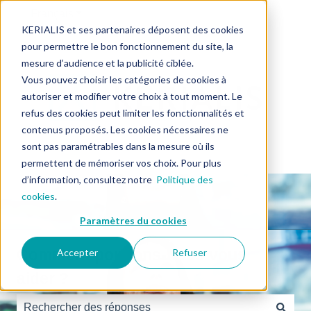
Français
Afficher le sous-menu pour les traductions
KERIALIS et ses partenaires déposent des cookies
pour permettre le bon fonctionnement du site, la
mesure d’audience et la publicité ciblée.
Vous pouvez choisir les catégories de cookies à
autoriser et modifier votre choix à tout moment. Le
refus des cookies peut limiter les fonctionnalités et
contenus proposés. Les cookies nécessaires ne
sont pas paramétrables dans la mesure où ils
permettent de mémoriser vos choix. Pour plus
d’information, consultez notre
Politique des
cookies
.
Paramètres du cookies
Comment pouvons-nous vous
Accepter
Refuser
aider ?