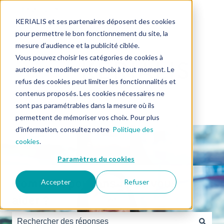
Français
Afficher le sous-menu pour les traductions
KERIALIS et ses partenaires déposent des cookies
pour permettre le bon fonctionnement du site, la
mesure d’audience et la publicité ciblée.
Vous pouvez choisir les catégories de cookies à
autoriser et modifier votre choix à tout moment. Le
refus des cookies peut limiter les fonctionnalités et
contenus proposés. Les cookies nécessaires ne
sont pas paramétrables dans la mesure où ils
permettent de mémoriser vos choix. Pour plus
d’information, consultez notre
Politique des
cookies
.
Paramètres du cookies
Comment pouvons-nous vous
Accepter
Refuser
aider ?