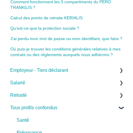
Comment fonctionnent les 3 compartiments du PERO
TRANKILIS ?
Calcul des points de retraite KERIALIS
Qu'est-ce-que la protection sociale ?
J'ai perdu mon mot de passe ou mon identifiant, que faire ?
Où puis-je trouver les conditions générales relatives à mes
contrats ou des règlements auxquels nous adhérons ?
Employeur - Tiers déclarant
Salarié
Cas pratiques
Retraité
Base de connaissances
Cas pratiques
Tous profils confondus
FAQ
Base de connaissances
Cas pratiques
Retraite
FAQ
Base de connaissances
Santé
FAQ
Prévoyance