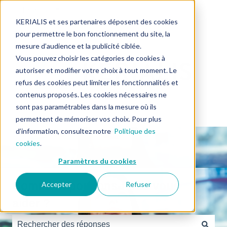
Français
Afficher le sous-menu pour les traductions
KERIALIS et ses partenaires déposent des cookies
pour permettre le bon fonctionnement du site, la
mesure d’audience et la publicité ciblée.
Vous pouvez choisir les catégories de cookies à
autoriser et modifier votre choix à tout moment. Le
refus des cookies peut limiter les fonctionnalités et
contenus proposés. Les cookies nécessaires ne
sont pas paramétrables dans la mesure où ils
permettent de mémoriser vos choix. Pour plus
d’information, consultez notre
Politique des
cookies
.
Paramètres du cookies
Comment pouvons-nous vous
Accepter
Refuser
aider ?