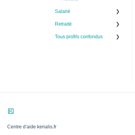
Salarié
Retraité
Cas pratiques
Tous profils confondus
Base de connaissances
Cas pratiques
FAQ
Base de connaissances
Santé
FAQ
Prévoyance
Dépendance
Retraite
Divers
Centre d'aide kerialis.fr