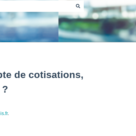
te de cotisations,
 ?
s.fr
.