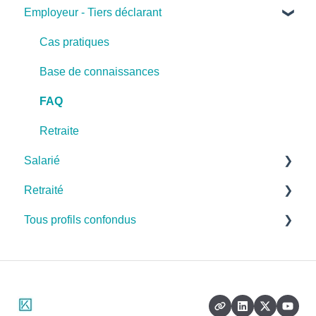
Employeur - Tiers déclarant
Cas pratiques
Base de connaissances
FAQ
Retraite
Salarié
Retraité
Cas pratiques
Tous profils confondus
Base de connaissances
Cas pratiques
FAQ
Base de connaissances
Santé
FAQ
Prévoyance
Dépendance