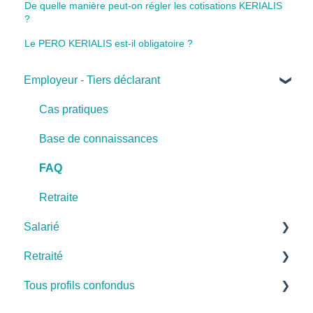
De quelle manière peut-on régler les cotisations KERIALIS
?
Le PERO KERIALIS est-il obligatoire ?
Employeur - Tiers déclarant
Cas pratiques
Base de connaissances
FAQ
Retraite
Salarié
Retraité
Cas pratiques
Tous profils confondus
Base de connaissances
Cas pratiques