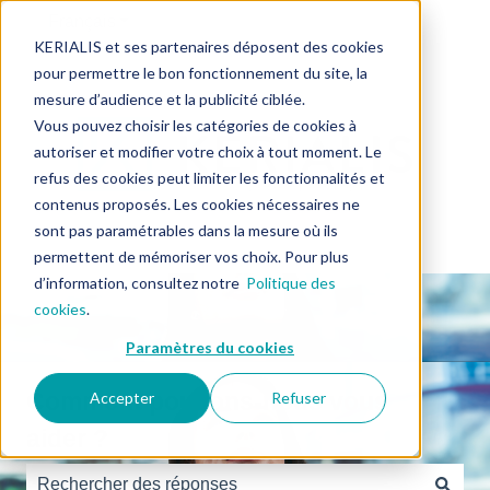
Français
Afficher le sous-menu pour les traductions
KERIALIS et ses partenaires déposent des cookies
pour permettre le bon fonctionnement du site, la
mesure d’audience et la publicité ciblée.
Vous pouvez choisir les catégories de cookies à
autoriser et modifier votre choix à tout moment. Le
refus des cookies peut limiter les fonctionnalités et
contenus proposés. Les cookies nécessaires ne
sont pas paramétrables dans la mesure où ils
permettent de mémoriser vos choix. Pour plus
d’information, consultez notre
Politique des
cookies
.
Paramètres du cookies
Comment pouvons-nous vous
Accepter
Refuser
aider ?