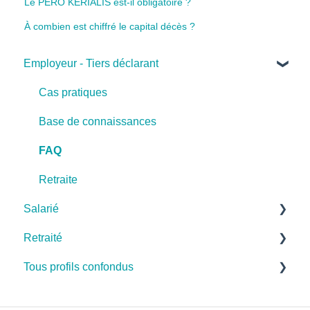
Le PERO KERIALIS est-il obligatoire ?
À combien est chiffré le capital décès ?
Employeur - Tiers déclarant
Cas pratiques
Base de connaissances
FAQ
Retraite
Salarié
Retraité
Cas pratiques
Tous profils confondus
Base de connaissances
Cas pratiques
FAQ
Base de connaissances
Santé