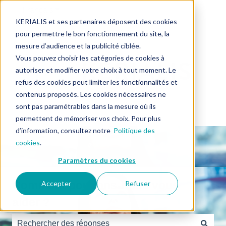
Français
Afficher le sous-menu pour les traductions
KERIALIS et ses partenaires déposent des cookies
pour permettre le bon fonctionnement du site, la
mesure d’audience et la publicité ciblée.
Vous pouvez choisir les catégories de cookies à
autoriser et modifier votre choix à tout moment. Le
refus des cookies peut limiter les fonctionnalités et
contenus proposés. Les cookies nécessaires ne
sont pas paramétrables dans la mesure où ils
permettent de mémoriser vos choix. Pour plus
d’information, consultez notre
Politique des
cookies
.
Paramètres du cookies
Comment pouvons-nous vous
Accepter
Refuser
aider ?