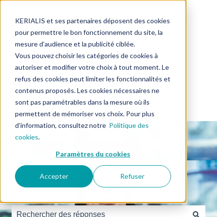
Français
Afficher le sous-menu pour les traductions
KERIALIS et ses partenaires déposent des cookies
pour permettre le bon fonctionnement du site, la
mesure d’audience et la publicité ciblée.
Vous pouvez choisir les catégories de cookies à
autoriser et modifier votre choix à tout moment. Le
refus des cookies peut limiter les fonctionnalités et
contenus proposés. Les cookies nécessaires ne
sont pas paramétrables dans la mesure où ils
permettent de mémoriser vos choix. Pour plus
d’information, consultez notre
Politique des
cookies
.
Paramètres du cookies
Comment pouvons-nous vous
Accepter
Refuser
aider ?